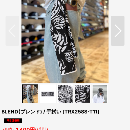
BLEND(ブレンド) / 手拭い
[
TRX25SS-T11
]
価格
:
1,400
円
(税別)