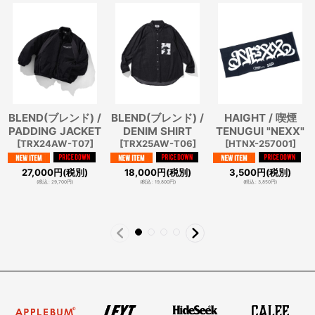
BLEND(ブレンド) /
BLEND(ブレンド) /
HAIGHT / 喫煙
PADDING JACKET
DENIM SHIRT
TENUGUI "NEXX"
[
TRX24AW-T07
]
[
TRX25AW-T06
]
[
HTNX-257001
]
27,000
円
(税別)
18,000
円
(税別)
3,500
円
(税別)
(
税込
:
29,700
円
)
(
税込
:
19,800
円
)
(
税込
:
3,850
円
)