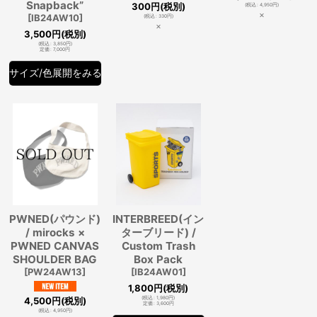
Snapback”
300
円
(税別)
(
税込
:
4,950
円
)
×
[
IB24AW10
]
(
税込
:
330
円
)
×
3,500
円
(税別)
(
税込
:
3,850
円
)
定価
:
7,000
円
サイズ/色展開をみる
PWNED(パウンド)
INTERBREED(イン
/ mirocks ×
ターブリード) /
PWNED CANVAS
Custom Trash
SHOULDER BAG
Box Pack
[
PW24AW13
]
[
IB24AW01
]
1,800
円
(税別)
4,500
円
(税別)
(
税込
:
1,980
円
)
定価
:
3,600
円
(
税込
:
4,950
円
)