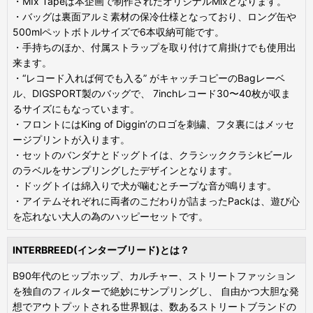
・MIx Tapeは本企画で制作されたオリジナルMixとなります。
・バッグは裏面アルミ素材の保冷仕様となっており、ロング缶や
500mlペットボトルサイズで6本収納可能です。
・手持ちのほか、付属ストラップを取り付けて肩掛けでも使用出
来ます。
・“レコード入れば何でも入る” がキャッチコピーのBagレーベ
ル、DIGSPORT製のバッグで、 7inchレコード30〜40枚が収ま
るサイズにもなっています。
・フロントにはKing of Diggin’のロゴを刺繍、フタ裏にはメッセ
ージプリントが入ります。
・セットのバンダナとドッグトイは、クラシッククラシkビール
のラベルをサンプリングしたデザインとなります。
・ドッグトイは綿入りで犬が噛むとチープな音が鳴ります。
・アイテムそれぞれに両者のこだわりが詰まったPackは、遊び心
を忘れない大人の為のハッピーセットです。
INTERBREED(インターブリード)とは？
B90年代のヒップホップ、カルチャー、ストリートファッション
を独自のフィルターで絶妙にサンプリングし、 自由かつ大胆な発
想でアウトプットされる世界観は、数あるストリートブランドの