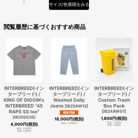
×
サイズ/色展開をみる
閲覧履歴に基づくおすすめ商品
INTERBREED(イン
INTERBREED(イン
INTERBREED(イン
ターブリード) /
ターブリード) /
ターブリード) /
KING OF DIGGIN’x
Washed Daily
Custom Trash
INTERBREED “45
Jeans
Box Pack
[
IB25AW12
]
RAPS SS tee”
[
IB24AW01
]
[
IB25SS26
]
1,800
円
(税別)
18,000
円
(税別)
(
税込
:
1,980
円
)
4,000
円
(税別)
(
税込
:
19,800
円
)
定価
:
3,600
円
(
税込
:
4,400
円
)
定価
:
8,000
円