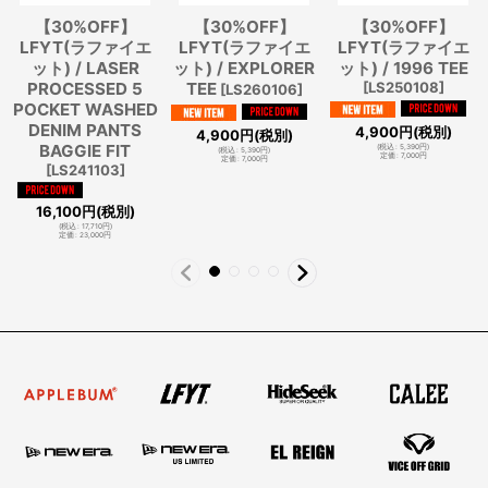
【30%OFF】
【30%OFF】
【30%OFF】
LFYT(ラファイエ
LFYT(ラファイエ
LFYT(ラファイエ
ット) / LASER
ット) / EXPLORER
ット) / 1996 TEE
PROCESSED 5
TEE
[
LS250108
]
[
LS260106
]
POCKET WASHED
DENIM PANTS
4,900
円
(税別)
4,900
円
(税別)
BAGGIE FIT
(
税込
:
5,390
円
)
(
税込
:
5,390
円
)
定価
:
7,000
円
定価
:
7,000
円
[
LS241103
]
16,100
円
(税別)
(
税込
:
17,710
円
)
定価
:
23,000
円