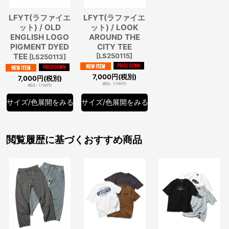
LFYT(ラファイエ
LFYT(ラファイエ
ット) / OLD
ット) / LOOK
ENGLISH LOGO
AROUND THE
PIGMENT DYED
CITY TEE
TEE
[
LS250115
]
[
LS250113
]
7,000
円
(税別)
7,000
円
(税別)
(
税込
:
7,700
円
)
(
税込
:
7,700
円
)
サイズ/色展開をみる
サイズ/色展開をみる
閲覧履歴に基づくおすすめ商品