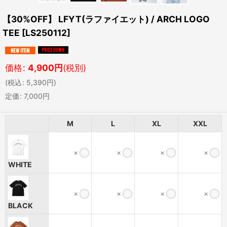
【30%OFF】 LFYT(ラファイエット) / ARCH LOGO
TEE
[
LS250112
]
価格
:
4,900
円
(税別)
(
税込
:
5,390
円
)
定価
:
7,000
円
M
L
XL
XXL
×
×
×
×
WHITE
×
×
×
×
BLACK