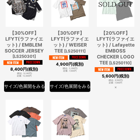
【30%OFF】
【30%OFF】
【20%OFF】
LFYT(ラファイエ
LFYT(ラファイエ
LFYT(ラファイエ
ット) / EMBLEM
ット) / WEISER
ット) / Lafayette
SOCCER JERSEY
TEE
EMBOSS
[
LS250111
]
[
LS250301
]
CHECKER LOGO
TEE
[
LS250110
]
4,900
円
(税別)
8,400
円
(税別)
(
税込
:
5,390
円
)
定価
:
7,000
円
(
税込
:
9,240
円
)
5,600
円
(税別)
定価
:
12,000
円
(
税込
:
6,160
円
)
定価
:
7,000
円
サイズ/色展開をみる
サイズ/色展開をみる
×