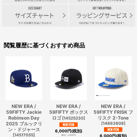
閲覧履歴に基づくおすすめ商品
NEW ERA /
NEW ERA /
NEW ERA /
59FIFTY Jackie
59FIFTY ボックス
59FIFTY FRISK フ
Robinson Day
ロゴ
リスク 2-Tone
[
14525230
]
2025 ブルックリ
[
14863808
]
ン・ドジャース
6,000
円
(税別)
[
14517055
]
6,000
円
(税別)
(
税込
:
6,600
円
)