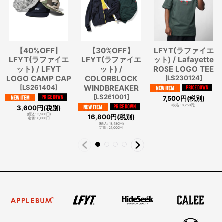
【40%OFF】
【30%OFF】
LFYT(ラファイエ
LFYT(ラファイエ
LFYT(ラファイエ
ット) / Lafayette
ット) / LFYT
ット) /
ROSE LOGO TEE
LOGO CAMP CAP
COLORBLOCK
[
LS230124
]
[
LS261404
]
WINDBREAKER
[
LS261001
]
7,500
円
(税別)
(
税込
:
8,250
円
)
3,600
円
(税別)
(
税込
:
3,960
円
)
16,800
円
(税別)
定価
:
6,000
円
(
税込
:
18,480
円
)
定価
:
24,000
円