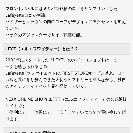
フロントパネルには某タバコ銘柄のロゴをサンプリングした
Lafayetteロゴが刺繍。
バイザーとクラウンの間のロープがデザインにアクセントを加え
ている。
バックのアジャスターでサイズ調整可能。
LFYT（エルエフワイティー）とは？？
2003年にスタートした「LFYT」のメインコンセプトはニューヨ
ークを感じられるもの。
Lafayette (ラファイエット)のFIRST STOREオープン以来、ロー
カルと共に育ち歩んできた大切なヒストリーを刻みながら、独自
のアイデンティティを世界へ発信していく。
NEXX ONLINE SHOPはLFYT（エルエフワイティー）の公式通販
サイトです。
「便利に」、「お得に」、「安心して」いつもでお買い物して頂
けます。
このアイテムへのお問合せ