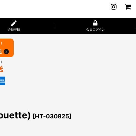
会員登録
会員ログイン
uette)
[
HT-030825
]