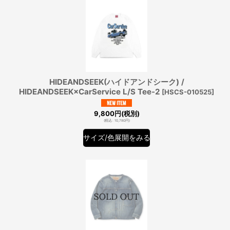
HIDEANDSEEK(ハイドアンドシーク) /
HIDEANDSEEK×CarService L/S Tee-2
[
HSCS-010525
]
9,800
円
(税別)
(
税込
:
10,780
円
)
サイズ/色展開をみる