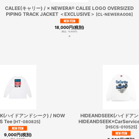
CALEE(キャリー) / × NEWERA®︎ CALEE LOGO OVERSIZED
PIPING TRACK JACKET ＜EXCLUSIVE＞
[
CL-NEWERA006
]
18,000
円
(税別)
(
税込
:
19,800
円
)
×
EEK(ハイドアンドシーク) / NOW
HIDEANDSEEK(ハイドアン
/S Tee
HIDEANDSEEK×CarService
[
HT-080825
]
[
HSCS-010525
]
9,000
円
(税別)
(
税込
:
9,900
円
)