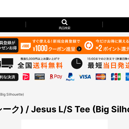
商品検索
g Silhouette)
 Jesus L/S Tee (Big Silho