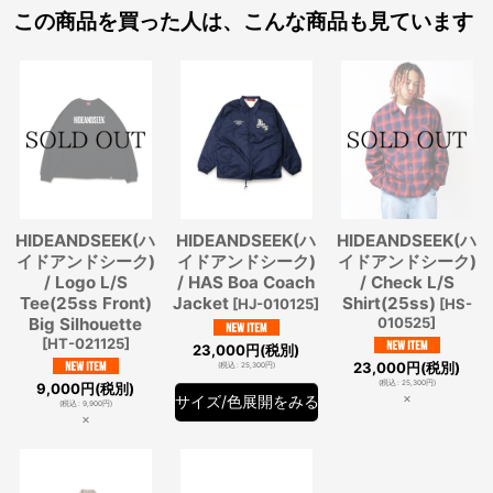
この商品を買った人は、こんな商品も見ています
HIDEANDSEEK(ハ
HIDEANDSEEK(ハ
HIDEANDSEEK(ハ
イドアンドシーク)
イドアンドシーク)
イドアンドシーク)
/ Logo L/S
/ HAS Boa Coach
/ Check L/S
Tee(25ss Front)
Jacket
Shirt(25ss)
[
HJ-010125
]
[
HS-
Big Silhouette
010525
]
[
HT-021125
]
23,000
円
(税別)
23,000
円
(税別)
(
税込
:
25,300
円
)
(
税込
:
25,300
円
)
9,000
円
(税別)
×
サイズ/色展開をみる
(
税込
:
9,900
円
)
×