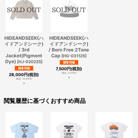
HIDEANDSEEK(ハ
HIDEANDSEEK(ハ
イドアンドシーク)
イドアンドシーク)
/ 3rd
/ Born Free 2Tone
Jacket(Pigment
Cap
[
HG-031125
]
Dye)
[
HJ-020225
]
7,500
円
(税別)
(
税込
:
8,250
円
)
28,000
円
(税別)
×
(
税込
:
30,800
円
)
×
閲覧履歴に基づくおすすめ商品