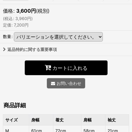
価格
:
3,600
円
(税別)
(
税込
:
3,960
円
)
定価
:
7,200
円
数量
:
返品特約に関する重要事項
カートに入れる
お問い合わせ
商品詳細
サイズ
身幅
着丈
肩幅
袖丈
M
61cm
72cm
58cm
21cm