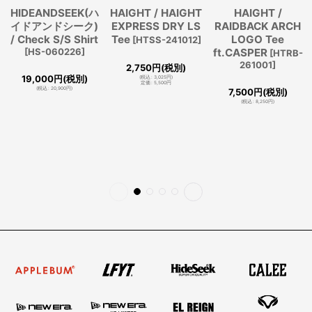
HIDEANDSEEK(ハ
HAIGHT / HAIGHT
HAIGHT /
イドアンドシーク)
EXPRESS DRY LS
RAIDBACK ARCH
/ Check S/S Shirt
Tee
LOGO Tee
[
HTSS-241012
]
[
HS-060226
]
ft.CASPER
[
HTRB-
261001
]
2,750
円
(税別)
19,000
円
(税別)
(
税込
:
3,025
円
)
定価
:
5,500
円
(
税込
:
20,900
円
)
7,500
円
(税別)
(
税込
:
8,250
円
)