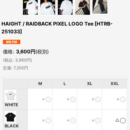
HAIGHT / RAIDBACK PIXEL LOGO Tee
[
HTRB-
251033
]
価格
:
3,600
円
(税別)
(
税込
:
3,960
円
)
定価
:
7,200
円
M
L
XL
XXL
×
×
×
×
WHITE
×
×
×
△
BLACK