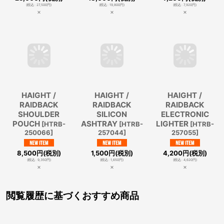
(
税込
:
27,500
円
)
(
税込
:
19,800
円
)
(
税込
:
7,920
円
)
×
×
×
HAIGHT /
HAIGHT /
HAIGHT /
RAIDBACK
RAIDBACK
RAIDBACK
SHOULDER
SILICON
ELECTRONIC
POUCH
ASHTRAY
LIGHTER
[
HTRB-
[
HTRB-
[
HTRB-
250066
]
257044
]
257055
]
8,500
円
(税別)
1,500
円
(税別)
4,200
円
(税別)
(
税込
:
9,350
円
)
(
税込
:
1,650
円
)
(
税込
:
4,620
円
)
×
×
×
閲覧履歴に基づくおすすめ商品