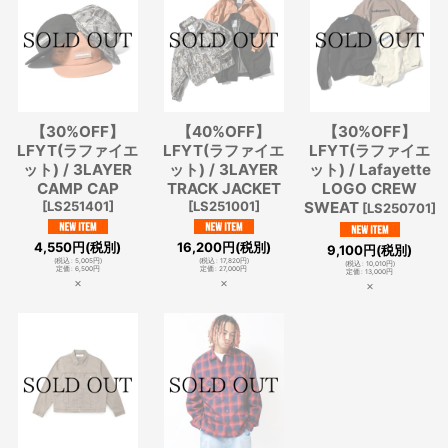
【30%OFF】
【40%OFF】
【30%OFF】
LFYT(ラファイエ
LFYT(ラファイエ
LFYT(ラファイエ
ット) / 3LAYER
ット) / 3LAYER
ット) / Lafayette
CAMP CAP
TRACK JACKET
LOGO CREW
[
LS251401
]
[
LS251001
]
SWEAT
[
LS250701
]
4,550
円
(税別)
16,200
円
(税別)
9,100
円
(税別)
(
税込
:
5,005
円
)
(
税込
:
17,820
円
)
(
税込
:
10,010
円
)
定価
:
6,500
円
定価
:
27,000
円
定価
:
13,000
円
×
×
×