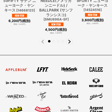
59FIFTY サテン ニ
NEEDLE(アメリカ
9FORTY ニューヨ
ューヨーク・ヤン
ンニードル) /
ーク・ヤンキース
キース
BALLPARK (サンフ
[
14524516
]
[
14668123
]
ランシスコ)
[
SMU696A-SF
]
3,600
円
(税別)
6,200
円
(税別)
(
税込
:
3,960
円
)
(
税込
:
6,820
円
)
4,500
円
(税別)
(
税込
:
4,950
円
)