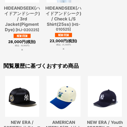
HIDEANDSEEK(ハ
HIDEANDSEEK(ハ
イドアンドシーク)
イドアンドシーク)
/ 3rd
/ Check L/S
Jacket(Pigment
Shirt(25ss)
[
HS-
Dye)
010525
]
[
HJ-020225
]
23,000
円
(税別)
28,000
円
(税別)
(
税込
:
25,300
円
)
(
税込
:
30,800
円
)
×
×
閲覧履歴に基づくおすすめ商品
NEW ERA /
AMERICAN
NEW ERA / Youth