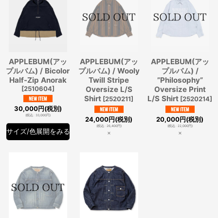
APPLEBUM(アッ
APPLEBUM(アッ
APPLEBUM(アッ
プルバム) / Bicolor
プルバム) / Wooly
プルバム) /
Half-Zip Anorak
Twill Stripe
”Philosophy”
[
2510604
]
Oversize L/S
Oversize Print
Shirt
L/S Shirt
[
2520211
]
[
2520214
]
30,000
円
(税別)
(
税込
:
33,000
円
)
24,000
円
(税別)
20,000
円
(税別)
(
税込
:
26,400
円
)
(
税込
:
22,000
円
)
サイズ/色展開をみる
×
×