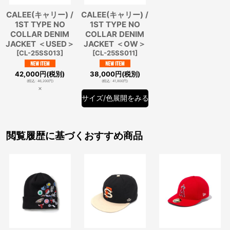
CALEE(キャリー) /
CALEE(キャリー) /
1ST TYPE NO
1ST TYPE NO
COLLAR DENIM
COLLAR DENIM
JACKET ＜USED＞
JACKET ＜OW＞
[
CL-25SS013
]
[
CL-25SS011
]
42,000
円
(税別)
38,000
円
(税別)
(
税込
:
46,200
円
)
(
税込
:
41,800
円
)
×
サイズ/色展開をみる
閲覧履歴に基づくおすすめ商品