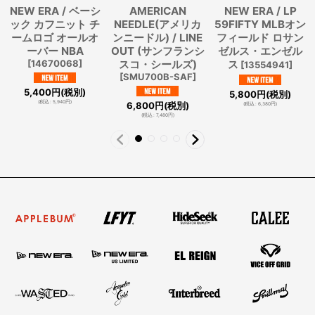
NEW ERA / ベーシ
AMERICAN
NEW ERA / LP
ック カフニット チ
NEEDLE(アメリカ
59FIFTY MLBオン
ームロゴ オールオ
ンニードル) / LINE
フィールド ロサン
ーバー NBA
OUT (サンフランシ
ゼルス・エンゼル
[
14670068
]
スコ・シールズ)
ス
[
13554941
]
[
SMU700B-SAF
]
5,400
円
(税別)
5,800
円
(税別)
(
税込
:
5,940
円
)
6,800
円
(税別)
(
税込
:
6,380
円
)
(
税込
:
7,480
円
)