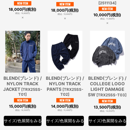
[
2511134
]
18,000
円
(税別)
18,000
円
(税別)
(
税込
:
19,800
円
)
10,000
円
(税別)
(
税込
:
19,800
円
)
×
×
(
税込
:
11,000
円
)
×
BLEND(ブレンド) /
BLEND(ブレンド) /
BLEND(ブレンド) /
NYLON TRACK
NYLON TRACK
COLLEGE LOGO
JACKET
PANTS
LIGHT DAMAGE
[
TRX25SS-
[
TRX25SS-
T01
]
T02
]
SW
[
TRX25SS-T03
]
15,000
円
(税別)
14,000
円
(税別)
13,500
円
(税別)
(
税込
:
16,500
円
)
(
税込
:
15,400
円
)
(
税込
:
14,850
円
)
サイズ/色展開をみる
サイズ/色展開をみる
サイズ/色展開をみる