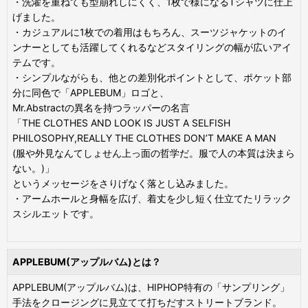
・洗濯を重ねても型崩れしにくく、1枚で様になるTシャツに仕上
げました。
・カジュアルに1枚での着用はもちろん、スーツジャケットのイ
ンナーとしても活躍してくれるなどスタイリングの幅が広いアイ
テムです。
・シンプルながらも、他との差別化ポイントとして、ポケット部
分に同色で「APPLEBUM」ロゴと、
Mr.Abstractの異名を持つラッパーの名言
「THE CLOTHES AND LOOK IS JUST A SELFISH
PHILOSOPHY,REALLY THE CLOTHES DON’T MAKE A MAN
(服や外見なんてしょせん上っ面の哲学だ。服で人の本質は決まら
ない。)」
というメッセージをさりげなく落とし込みました。
・アームホールと身幅を広げ、着丈を少し短く仕立てたリラック
スシルエットです。
APPLEBUM(アップルバム)とは？
APPLEBUM(アップルバム)は、HIPHOP特有の「サンプリング」
手法をクロージングに見立てて打ちだすストリートブランド。