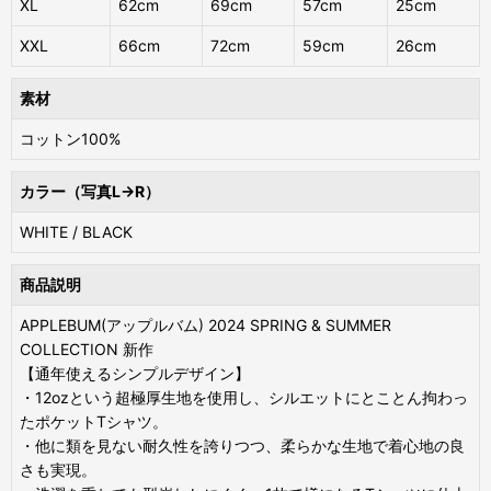
XL
62cm
69cm
57cm
25cm
XXL
66cm
72cm
59cm
26cm
素材
コットン100%
カラー（写真L→R）
WHITE / BLACK
商品説明
APPLEBUM(アップルバム) 2024 SPRING & SUMMER
COLLECTION 新作
【通年使えるシンプルデザイン】
・12ozという超極厚生地を使用し、シルエットにとことん拘わっ
たポケットTシャツ。
・他に類を見ない耐久性を誇りつつ、柔らかな生地で着心地の良
さも実現。