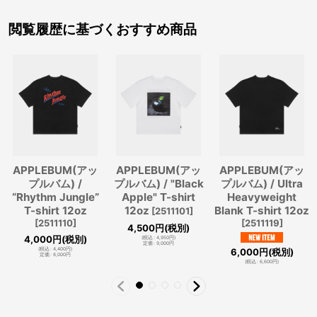
閲覧履歴に基づくおすすめ商品
APPLEBUM(アッ
APPLEBUM(アッ
APPLEBUM(アッ
プルバム) /
プルバム) / "Black
プルバム) / Ultra
“Rhythm Jungle”
Apple" T-shirt
Heavyweight
T-shirt 12oz
12oz
Blank T-shirt 12oz
[
2511101
]
[
2511110
]
[
2511119
]
4,500
円
(税別)
4,000
円
(税別)
(
税込
:
4,950
円
)
定価
:
9,000
円
6,000
円
(税別)
(
税込
:
4,400
円
)
定価
:
8,000
円
(
税込
:
6,600
円
)