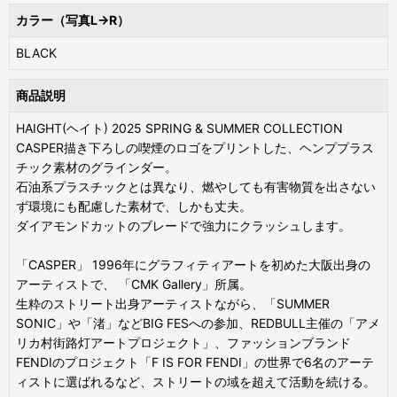
カラー（写真L→R）
BLACK
商品説明
HAIGHT(ヘイト) 2025 SPRING & SUMMER COLLECTION
CASPER描き下ろしの喫煙のロゴをプリントした、ヘンププラス
チック素材のグラインダー。
石油系プラスチックとは異なり、燃やしても有害物質を出さない
ず環境にも配慮した素材で、しかも丈夫。
ダイアモンドカットのブレードで強力にクラッシュします。
「CASPER」 1996年にグラフィティアートを初めた大阪出身の
アーティストで、 「CMK Gallery」所属。
生粋のストリート出身アーティストながら、「SUMMER
SONIC」や「渚」などBIG FESへの参加、REDBULL主催の「アメ
リカ村街路灯アートプロジェクト」、ファッションブランド
FENDIのプロジェクト「F IS FOR FENDI」の世界で6名のアーテ
ィストに選ばれるなど、ストリートの域を超えて活動を続ける。