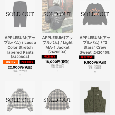
APPLEBUM(アッ
APPLEBUM(アッ
APPLEBUM(アッ
プルバム) / Loose
プルバム) / Light
プルバム) / ”3
Color Stretch
MA-1 Jacket
Stars” Crew
Tapered Pants
[
2420603
]
Sweat
[
2420405
]
[
2420804
]
18,000
円
(税別)
9,500
円
(税別)
(
税込
:
19,800
円
)
(
税込
:
10,450
円
)
22,000
円
(税別)
定価
:
36,000
円
定価
:
19,000
円
×
×
(
税込
:
24,200
円
)
×