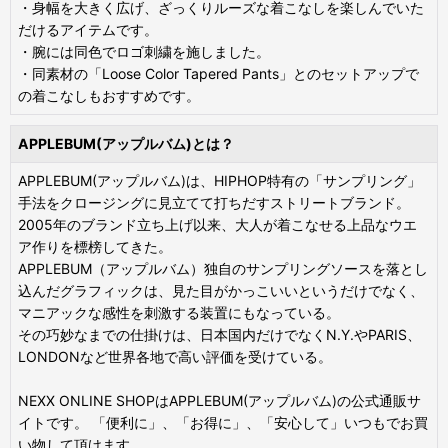
・身幅を大きく広げ、ざっくりルーズな着こなしを楽しんでいた
だけるアイテムです。
・腕には同色でロゴ刺繍を施しました。
・同素材の「Loose Color Tapered Pants」とのセットアップで
の着こなしもおすすめです。
APPLEBUM(アップルバム)とは？
APPLEBUM(アップルバム)は、HIPHOP特有の「サンプリング」
手法をクロージングに見立てて打ちだすストリートブランド。
2005年のブランド立ち上げ以来、大人が着こなせる上品なウエ
ア作りを標榜してきた。
APPLEBUM（アップルバム）独自のサンプリングソースを落とし
込んだグラフィックは、見た目がかっこいいというだけでなく、
マニアックな感性を刺激する装置にもなっている。
その巧妙なまでの仕掛けは、日本国内だけでなくN.Y.やPARIS、
LONDONなど世界各地で高い評価を受けている。
NEXX ONLINE SHOPはAPPLEBUM(アップルバム)の公式通販サ
イトです。 「便利に」、「お得に」、「安心して」いつもでお買
い物して頂けます。