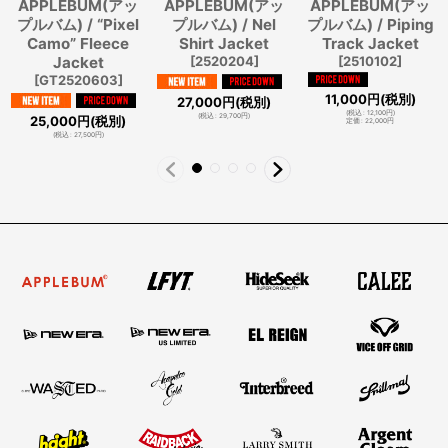
APPLEBUM(アッ
APPLEBUM(アッ
APPLEBUM(アッ
プルバム) / “Pixel
プルバム) / Nel
プルバム) / Piping
Camo” Fleece
Shirt Jacket
Track Jacket
Jacket
[
2520204
]
[
2510102
]
[
GT2520603
]
11,000
円
(税別)
27,000
円
(税別)
(
税込
:
12,100
円
)
(
税込
:
29,700
円
)
25,000
円
(税別)
定価
:
22,000
円
(
税込
:
27,500
円
)