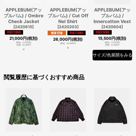
APPLEBUM(アッ
APPLEBUM(アッ
APPLEBUM(アッ
プルバム) / Ombre
プルバム) / Cut Off
プルバム) /
Check Jacket
Nel Shirt
Innercotton Vest
[
2420615
]
[
2420203
]
[
2420604
]
21,000
円
(税別)
15,500
円
(税別)
26,000
円
(税別)
(
税込
:
23,100
円
)
(
税込
:
17,050
円
)
(
税込
:
28,600
円
)
定価
:
42,000
円
定価
:
31,000
円
×
×
サイズ/色展開をみる
閲覧履歴に基づくおすすめ商品