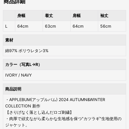
商品詳細
身幅
着丈
肩幅
袖丈
L
64cm
63cm
64cm
56cm
素材
綿97% ポリウレタン3%
カラー（写真L→R）
IVORY / NAVY
商品説明
・APPLEBUM(アップルバム) 2024 AUTUMN&WINTER
COLLECTION 新作
【さりげなく落とし込んだロゴ刺繍】
・肉厚で頑丈ながら柔らかな生地感を保つ"カツラギ"生地使用の
ジャケット。