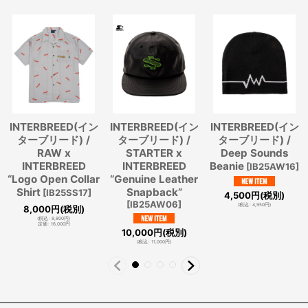
INTERBREED(イン
INTERBREED(イン
INTERBREED(イン
ターブリード) /
ターブリード) /
ターブリード) /
RAW x
STARTER x
Deep Sounds
INTERBREED
INTERBREED
Beanie
[
IB25AW16
]
“Logo Open Collar
“Genuine Leather
Shirt
Snapback”
[
IB25SS17
]
4,500
円
(税別)
[
IB25AW06
]
(
税込
:
4,950
円
)
8,000
円
(税別)
(
税込
:
8,800
円
)
定価
:
16,000
円
10,000
円
(税別)
(
税込
:
11,000
円
)