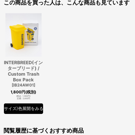
この商品を買った人は、こんな商品も見ています
INTERBREED(イン
ターブリード) /
Custom Trash
Box Pack
[
IB24AW01
]
1,800
円
(税別)
(
税込
:
1,980
円
)
定価
:
3,600
円
サイズ/色展開をみる
閲覧履歴に基づくおすすめ商品