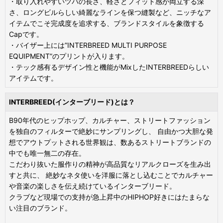
・取り入れやすいツバの長さ、軽さとフィット感が両立する深
さ、ロングビルらしい綺麗なラインを保つ縫製など、ニッチなア
イテムでこそ完成度を追求する、ブランドスタイルを象徴する
Capです。
・バイザー上には”INTERBREED MULTI PURPOSE
EQUIPMENT”のプリントが入ります。
・テック感有るデザイン性と機能がMixしたINTERBREEDらしい
アイテムです。
INTERBREED(インターブリード)とは？
B90年代のヒップホップ、カルチャー、ストリートファッション
を独自のフィルターで絶妙にサンプリングし、 自由かつ大胆な発
想でアウトプットされる世界観は、数あるストリートブランドの
中でも唯一無二の存在。
こだわり抜いた服作りの精神が高品質なリアルクローズを生み出
すと共に、 絶妙なネタ使いを洋服に落とし込むことでカルチャー
や音楽の楽しさを伝え続けているインターブリード。
クラブなど現場での支持が急上昇中のHIPHOP好きにはたまらな
い注目のブランド。