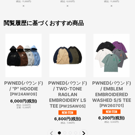
(
税込
:
11,000
円
)
(
税込
:
6,820
円
)
(
税込
:
11,000
円
)
×
×
×
閲覧履歴に基づくおすすめ商品
PWNED(パウンド)
PWNED(パウンド)
PWNED(パウンド)
/ TWO-TONE
/ "P" HOODIE
/ EMBLEM
RAGLAN
[
PW24AW09
]
EMBROIDERED
EMBROIDERY LS
WASHED S/S TEE
6,000
円
(税別)
TEE
[
PW260701
]
[
PW25AW05
]
(
税込
:
6,600
円
)
定価
:
12,000
円
6,200
円
(税別)
6,800
円
(税別)
(
税込
:
6,820
円
)
(
税込
:
7,480
円
)