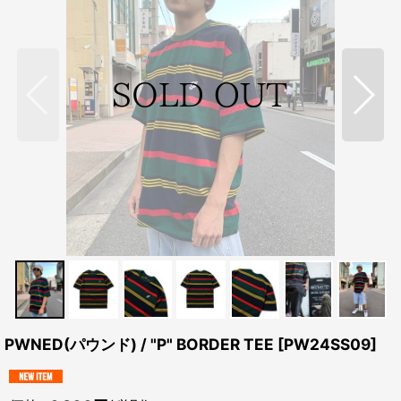
PWNED(パウンド) / "P" BORDER TEE
[
PW24SS09
]