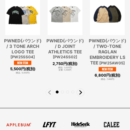
PWNED(パウンド)
PWNED(パウンド)
PWNED(パウンド)
/ TWO-TONE
/ 3 TONE ARCH
/ D JOINT
RAGLAN
LOGO TEE
ATHLETICS TEE
EMBROIDERY LS
[
PW25SS04
]
[
PW24SS02
]
TEE
[
PW25AW05
]
2,750
円
(税別)
5,500
円
(税別)
(
税込
:
3,025
円
)
定価
:
5,500
円
(
税込
:
6,050
円
)
6,800
円
(税別)
(
税込
:
7,480
円
)