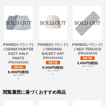
PWNED(パウンド)
PWNED(パウンド)
PWNED(パウンド)
/ DENIM PAINTER
/ ORIGINAL
/ NEO TENUGUI
EAZY HALF
BACKET HAT
[
PW24SS10
]
PANTS
[
PW24SS06
]
[
PW24SS08
]
2,000
円
(税別)
(
税込
:
2,200
円
)
6,000
円
(税別)
×
(
税込
:
6,600
円
)
8,000
円
(税別)
×
(
税込
:
8,800
円
)
×
閲覧履歴に基づくおすすめ商品