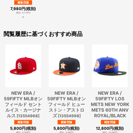
7,980
円
(税別)
(
税込
:
8,778
円
)
×
閲覧履歴に基づくおすすめ商品
NEW ERA /
NEW ERA /
NEW ERA /
59FIFTY MLBオン
59FIFTY MLBオン
59FIFTY LOS
フィールド セント
フィールド ヒュー
METS NEW YORK
ルイス・カージナ
ストン・アストロ
METS 60TH ANV
ルス
ズ
ROYAL/BLACK
[
13554968
]
[
13554998
]
5,800
円
(税別)
5,800
円
(税別)
12,800
円
(税別)
(
税込
:
6,380
円
)
(
税込
:
6,380
円
)
(
税込
:
14,080
円
)