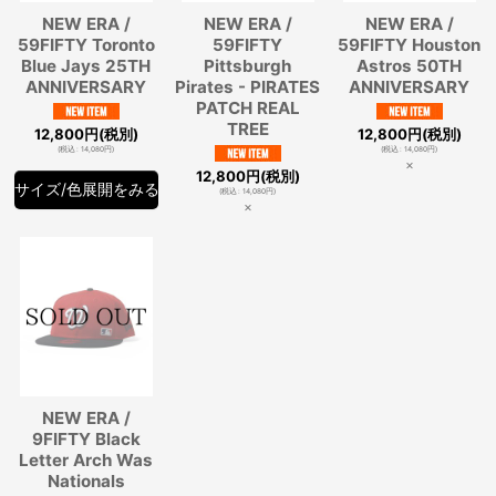
NEW ERA /
NEW ERA /
NEW ERA /
59FIFTY Toronto
59FIFTY
59FIFTY Houston
Blue Jays 25TH
Pittsburgh
Astros 50TH
ANNIVERSARY
Pirates - PIRATES
ANNIVERSARY
PATCH REAL
TREE
12,800
円
(税別)
12,800
円
(税別)
(
税込
:
14,080
円
)
(
税込
:
14,080
円
)
×
12,800
円
(税別)
サイズ/色展開をみる
(
税込
:
14,080
円
)
×
NEW ERA /
9FIFTY Black
Letter Arch Was
Nationals