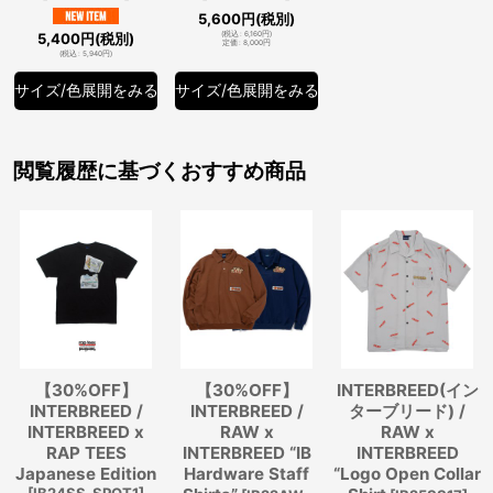
5,600
円
(税別)
5,400
円
(税別)
(
税込
:
6,160
円
)
定価
:
8,000
円
(
税込
:
5,940
円
)
サイズ/色展開をみる
サイズ/色展開をみる
閲覧履歴に基づくおすすめ商品
【30%OFF】
【30%OFF】
INTERBREED(イン
INTERBREED /
INTERBREED /
ターブリード) /
INTERBREED x
RAW x
RAW x
RAP TEES
INTERBREED “IB
INTERBREED
Japanese Edition
Hardware Staff
“Logo Open Collar
[
IB24SS_SPOT1
]