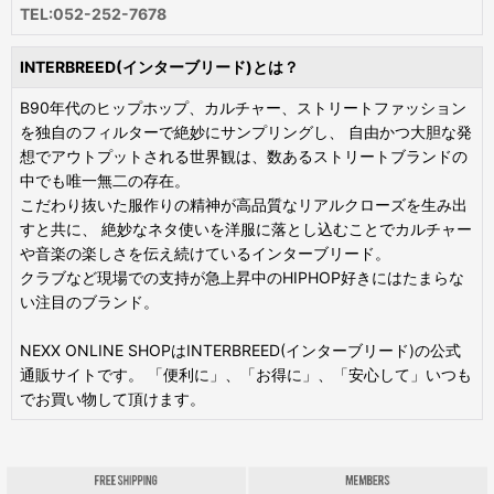
TEL:052-252-7678
INTERBREED(インターブリード)とは？
B90年代のヒップホップ、カルチャー、ストリートファッション
を独自のフィルターで絶妙にサンプリングし、 自由かつ大胆な発
想でアウトプットされる世界観は、数あるストリートブランドの
中でも唯一無二の存在。
こだわり抜いた服作りの精神が高品質なリアルクローズを生み出
すと共に、 絶妙なネタ使いを洋服に落とし込むことでカルチャー
や音楽の楽しさを伝え続けているインターブリード。
クラブなど現場での支持が急上昇中のHIPHOP好きにはたまらな
い注目のブランド。
NEXX ONLINE SHOPはINTERBREED(インターブリード)の公式
通販サイトです。 「便利に」、「お得に」、「安心して」いつも
でお買い物して頂けます。