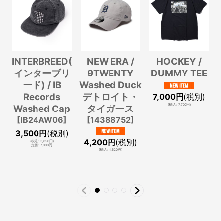
INTERBREED(
NEW ERA /
HOCKEY /
インターブリ
9TWENTY
DUMMY TEE
ード) / IB
Washed Duck
Records
デトロイト・
7,000
円
(税別)
(
税込
:
7,700
円
)
Washed Cap
タイガース
[
IB24AW06
]
[
14388752
]
3,500
円
(税別)
4,200
円
(税別)
(
税込
:
3,850
円
)
定価
:
7,000
円
(
税込
:
4,620
円
)