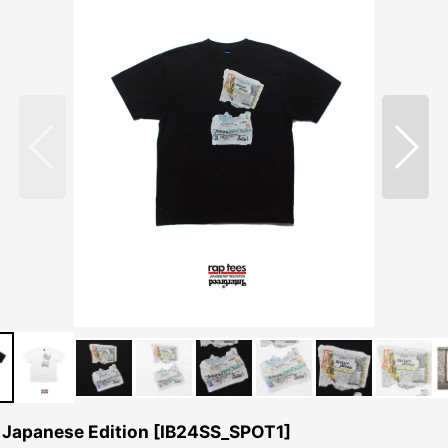
apanese Edition
[
IB24SS_SPOT1
]