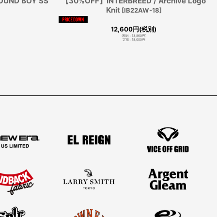
OUND BOY SS
【30%OFF】INTERBREED / Archive Logo
Knit
[
IB22AW-18
]
12,600
円
(税別)
(
税込
:
13,860
円
)
定価
:
18,000
円