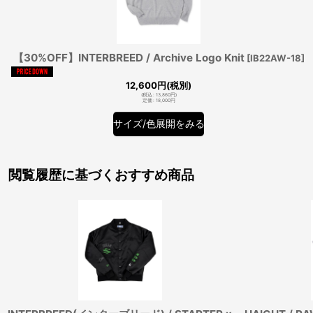
【30%OFF】INTERBREED / Archive Logo Knit
[
IB22AW-18
]
12,600
円
(税別)
(
税込
:
13,860
円
)
定価
:
18,000
円
サイズ/色展開をみる
閲覧履歴に基づくおすすめ商品