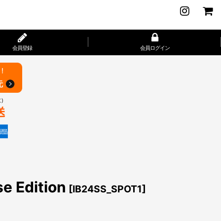
会員登録
会員ログイン
 Edition
[
IB24SS_SPOT1
]