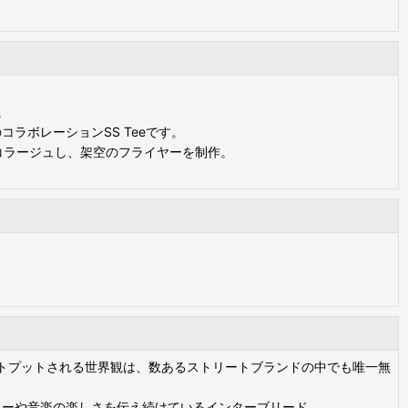
。
"とのコラボレーションSS Teeです。
スターをコラージュし、架空のフライヤーを制作。
ウトプットされる世界観は、数あるストリートブランドの中でも唯一無
ャーや音楽の楽しさを伝え続けているインターブリード。