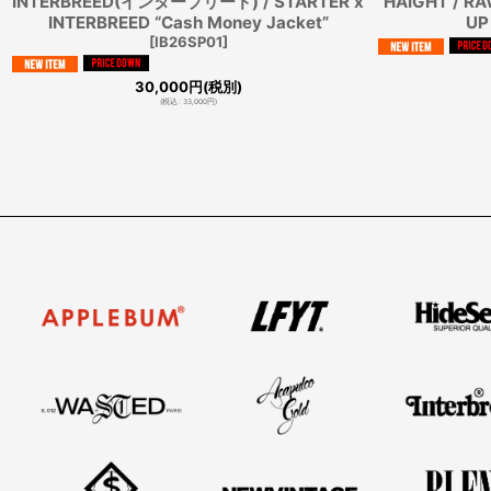
INTERBREED(インターブリード) / STARTER x
HAIGHT / RA
INTERBREED “Cash Money Jacket”
UP
[
IB26SP01
]
30,000
円
(税別)
(
税込
:
33,000
円
)