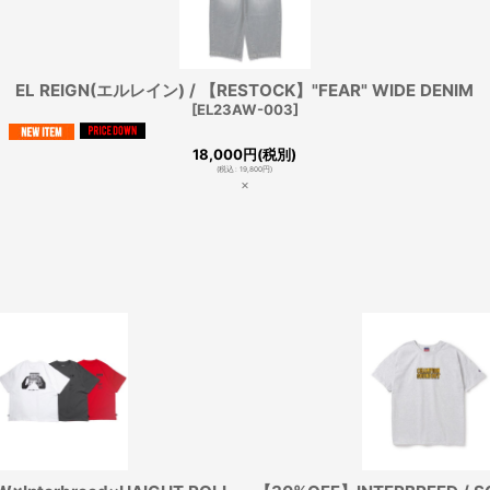
EL REIGN(エルレイン) / 【RESTOCK】"FEAR" WIDE DENIM
[
EL23AW-003
]
18,000
円
(税別)
(
税込
:
19,800
円
)
×