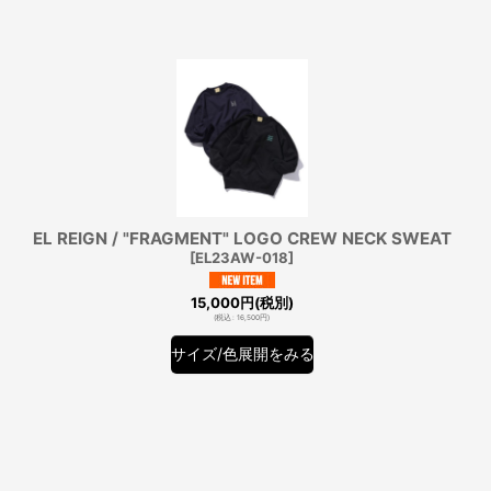
EL REIGN / "FRAGMENT" LOGO CREW NECK SWEAT
[
EL23AW-018
]
15,000
円
(税別)
(
税込
:
16,500
円
)
サイズ/色展開をみる