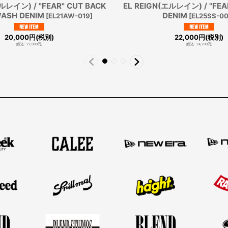
ルレイン) / "FEAR" CUT BACK
EL REIGN(エルレイン) / "FEA
WASH DENIM
DENIM
[
EL21AW-019
]
[
EL25SS-0
20,000
円
(税別)
22,000
円
(税別)
(
税込
:
22,000
円
)
(
税込
:
24,200
円
)