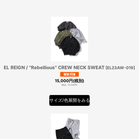
EL REIGN / "Rebellious" CREW NECK SWEAT
[
EL23AW-019
]
15,000
円
(税別)
(
税込
:
16,500
円
)
サイズ/色展開をみる