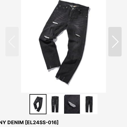
NY DENIM
[
EL24SS-016
]