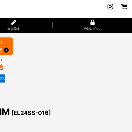
会員登録
会員ログイン
IM
[
EL24SS-016
]