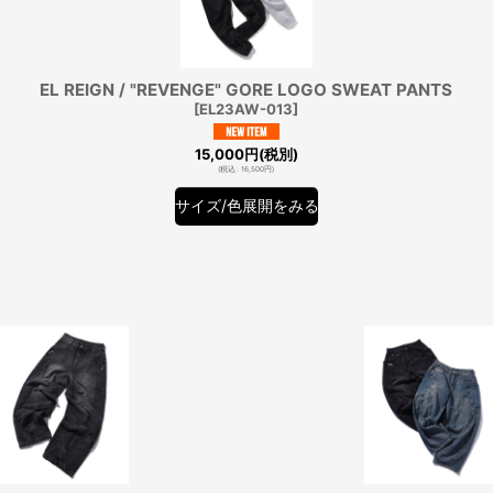
EL REIGN / "REVENGE" GORE LOGO SWEAT PANTS
[
EL23AW-013
]
15,000
円
(税別)
(
税込
:
16,500
円
)
サイズ/色展開をみる