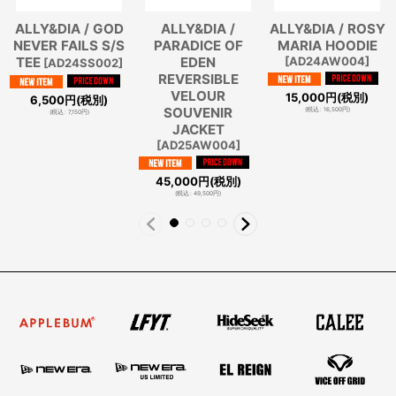
ALLY&DIA / GOD
ALLY&DIA /
ALLY&DIA / ROSY
NEVER FAILS S/S
PARADICE OF
MARIA HOODIE
TEE
EDEN
[
AD24AW004
]
[
AD24SS002
]
REVERSIBLE
VELOUR
15,000
円
(税別)
6,500
円
(税別)
SOUVENIR
(
税込
:
16,500
円
)
(
税込
:
7,150
円
)
JACKET
[
AD25AW004
]
45,000
円
(税別)
(
税込
:
49,500
円
)