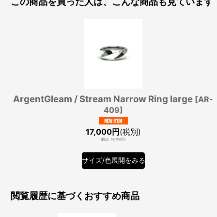
この商品を買った人は、こんな商品も見ています
ArgentGleam / Stream Narrow Ring large
[
AR-
409
]
17,000
円
(税別)
(
税込
:
18,700
円
)
サイズ/色展開をみる
閲覧履歴に基づくおすすめ商品