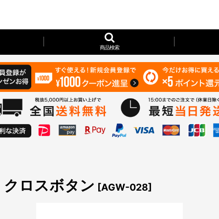
商品検索
allet クロスボタン
[
AGW-028
]