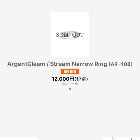
ArgentGleam / Stream Narrow Ring
[
AR-408
]
12,000
円
(税別)
(
税込
:
13,200
円
)
×