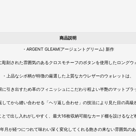
商品説明
・ARGENT GLEAM(アージェントグリーム) 新作
に彫刻された雰囲気のあるクロスモチーフのボタンを使用したロングウ
・上品なシボ柄が特徴の厳選した上質なカウレザーのウォレットは、
限に引き出すため革のフィニッシュにこだわり程よい半艶のマットブラ
返してから縫い合わせる「ヘリ返し合わせ」の技法により見た目の高級
ことで出し入れがしやすく、最大16枚収納可能なカード棚を設けるなど
年月が経つにつれて味わい深く変化してくれる飽きの来ない雰囲気のあ