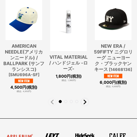
AMERICAN
NEW ERA /
NEEDLE(アメリカ
59FIFTY ニグロリ
VITAL MATERIAL
ンニードル) /
ーグ ニューヨー
/ ハンドジェル -ロ
BALLPARK (サンフ
ク・ブラックヤン
ーズ-
ランシスコ)
キース
[
14668136
]
[
SMU696A-SF
]
1,800
円
(税別)
(
税込
:
1,980
円
)
6,000
円
(税別)
4,500
円
(税別)
(
税込
:
6,600
円
)
(
税込
:
4,950
円
)