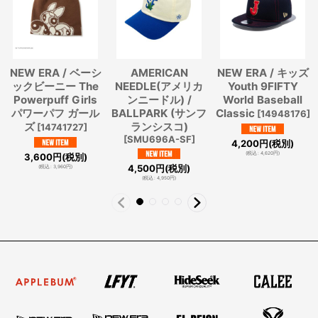
NEW ERA / ベーシ
AMERICAN
NEW ERA / キッズ
ックビーニー The
NEEDLE(アメリカ
Youth 9FIFTY
Powerpuff Girls
ンニードル) /
World Baseball
パワーパフ ガール
BALLPARK (サンフ
Classic
[
14948176
]
ズ
ランシスコ)
[
14741727
]
[
SMU696A-SF
]
4,200
円
(税別)
(
税込
:
4,620
円
)
3,600
円
(税別)
4,500
円
(税別)
(
税込
:
3,960
円
)
(
税込
:
4,950
円
)