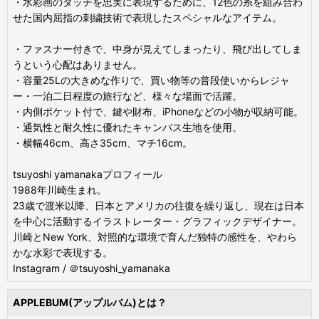
・水彩画のタッチを忠実に表現するために、12色の糸を組み合わ
せた国内屈指の刺繍技術で表現したスペシャルなアイテム。
・ファスナー付きで、中身が見えてしまったり、飛び出してしま
うという心配はありません。
・容量25Lの大きめな作りで、買い物等の普段使いからレジャ
ー・一泊二日程度の旅行など、様々な場面で活躍。
・内側ポケット付で、鍵や財布、iPhoneなどの小物が収納可能。
・通気性と耐久性に優れたキャンバス生地を使用。
・横幅46cm、高さ35cm、マチ16cm。
tsuyoshi yamanakaプロフィール
1988年川崎生まれ。
23歳で渡米以降、日本とアメリカの往復を繰り返し、現在は日本
を中心に活動するイラストレーター・グラフィックデザイナー。
川崎とNew York、対照的な環境で育んだ独特の感性を、やわら
かな水彩で表現する。
Instagram / ＠tsuyoshi_yamanaka
APPLEBUM(アップルバム)とは？