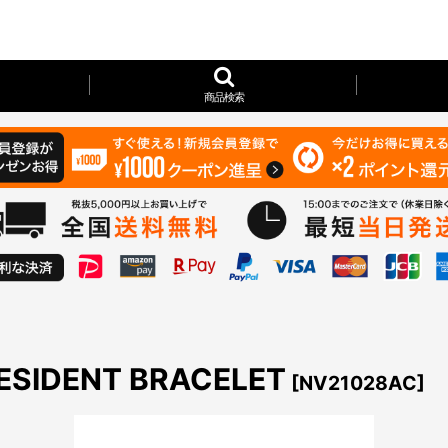
商品検索
RESIDENT BRACELET
[
NV21028AC
]