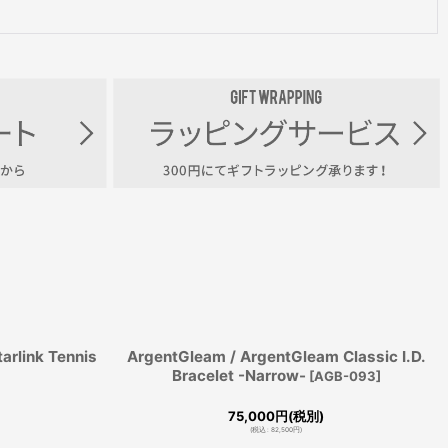
rlink Tennis
ArgentGleam / ArgentGleam Classic I.D.
Bracelet -Narrow-
[
AGB-093
]
75,000
円
(税別)
(
税込
:
82,500
円
)