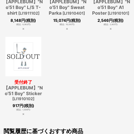
【APPLEBUM】"N
【APPLEBUM】"N
【APPLEBUM】"N
o’51 Boy" L/S T-
o’51 Boy" Sweat
o’51 Boy" A1
shirt
Parka
Poster
[
LI1911102
]
[
LI1910401
]
[
LI1910101
]
8,148
円
(税別)
15,074
円
(税別)
2,546
円
(税別)
(
税込
:
8,963
円
)
(
税込
:
16,581
円
)
(
税込
:
2,801
円
)
×
×
×
受付終了
【APPLEBUM】"N
o’51 Boy" Sticker
[
LI1910102
]
917
円
(税別)
(
税込
:
1,009
円
)
×
閲覧履歴に基づくおすすめ商品