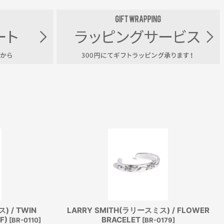
) / TWIN
LARRY SMITH(ラリースミス) / FLOWER
F)
BRACELET
[
BR-0110
]
[
BR-0179
]