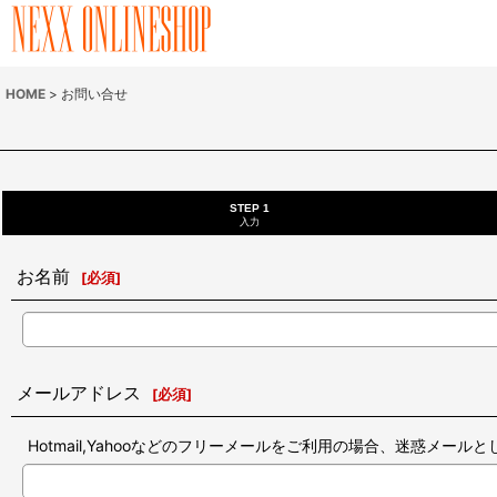
HOME
>
お問い合せ
STEP 1
入力
お名前
[
必須
]
メールアドレス
[
必須
]
Hotmail,Yahooなどのフリーメールをご利用の場合、迷惑メ