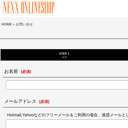
HOME
>
お問い合せ
STEP 1
入力
お名前
[
必須
]
メールアドレス
[
必須
]
Hotmail,Yahooなどのフリーメールをご利用の場合、迷惑メ